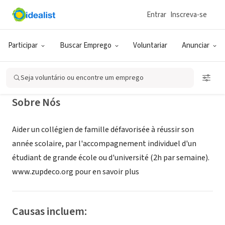
Entrar
Inscreva-se
ONG (SETOR SOCIAL)
Zup de co
Participar
Buscar Emprego
Voluntariar
Anunciar
Paris, XA, França
|
www.zupdeco.org
Seja voluntário ou encontre um emprego
Sobre Nós
Aider un collégien de famille défavorisée à réussir son
année scolaire, par l'accompagnement individuel d'un
étudiant de grande école ou d'université (2h par semaine).
www.zupdeco.org pour en savoir plus
Causas incluem: