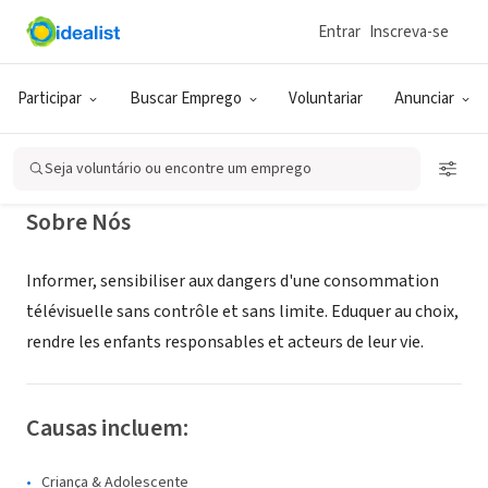
Entrar
Inscreva-se
ONG (SETOR SOCIAL)
Enfance - Télé : Danger ?
Participar
Buscar Emprego
Voluntariar
Anunciar
WIMEREUX, XA, França
|
enfanceteledanger.free.fr
Seja voluntário ou encontre um emprego
Sobre Nós
Informer, sensibiliser aux dangers d'une consommation
télévisuelle sans contrôle et sans limite. Eduquer au choix,
rendre les enfants responsables et acteurs de leur vie.
Causas incluem:
Criança & Adolescente