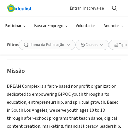
Entrar
Inscreva-se
ONG (SETOR SOCIAL)
DREAM Complex Inc
Participar
Buscar Emprego
Voluntariar
Anunciar
El Monte, CA
|
www.dreamcomplex.org
Filtros
Idioma da Publicação
Causas
Tipo
Missão
DREAM Complex is a faith-based nonprofit organization
dedicated to empowering BIPOC youth through arts
education, entrepreneurship, and spiritual growth. Based
in South Los Angeles, we serve youth ages 10 to 18
through after-school programs that teach dance, digital
content creation, marketing, financial literacy, leadership,