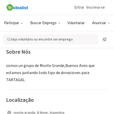
Entrar
Inscreva-se
ONG (SETOR SOCIAL)
vecinos solidarios
Participar
Buscar Emprego
Voluntariar
Anunciar
monte grande, B, Argentina
Seja voluntário ou encontre um emprego
Sobre Nós
somos un grupo de Monte Grande,Buenos Aires que
estamos juntando todo tipo de donaciones para
TARTAGAL.
Localização
monte grande, B None, Argentina