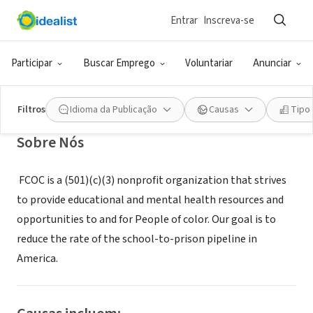
Entrar
Inscreva-se
ONG (SETOR SOCIAL)
For Caribbeans Of Color Inc.
Participar
Buscar Emprego
Voluntariar
Anunciar
Davie, FL
|
forcoc.org/
Filtros
Idioma da Publicação
Causas
Tipo
Sobre Nós
FCOC is a (501)(c)(3) nonprofit organization that strives
to provide educational and mental health resources and
opportunities to and for People of color. Our goal is to
reduce the rate of the school-to-prison pipeline in
America.