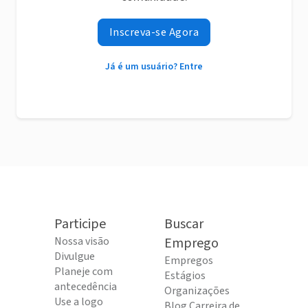
Inscreva-se Agora
Já é um usuário? Entre
Participe
Buscar
Nossa visão
Emprego
Divulgue
Empregos
Planeje com
Estágios
antecedência
Organizações
Use a logo
Blog Carreira de