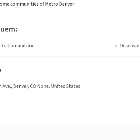
come communities of Metro Denver.
luem:
nto Comunitário
Desenvo
o
n Ave., Denver, CO None, United States