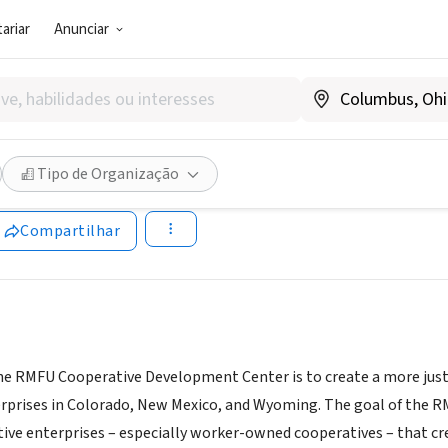
ariar
Anunciar
SOCIAL)
Mountain Farmers Union Co-
Tipo de Organização
rmfu.org
Compartilhar
he RMFU Cooperative Development Center is to create a more just,
erprises in Colorado, New Mexico, and Wyoming. The goal of the
ive enterprises – especially worker-owned cooperatives – that cr