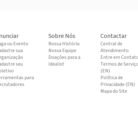
nunciar
Sobre Nós
Contactar
aga ou Evento
Nossa História
Central de
adastre sua
Nossa Equipe
Atendimento
rganização
Doações para a
Entre em Contat
adastre seu
Idealist
Termos de Serviç
oletivo
(EN)
erramentas para
Política de
ecrutadores
Privacidade (EN)
Mapa do Site