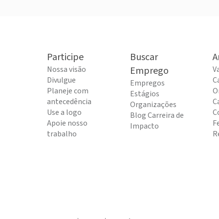
Participe
Buscar
A
Nossa visão
Emprego
V
Divulgue
C
Empregos
Planeje com
O
Estágios
antecedência
C
Organizações
Use a logo
C
Blog Carreira de
Apoie nosso
F
Impacto
trabalho
R