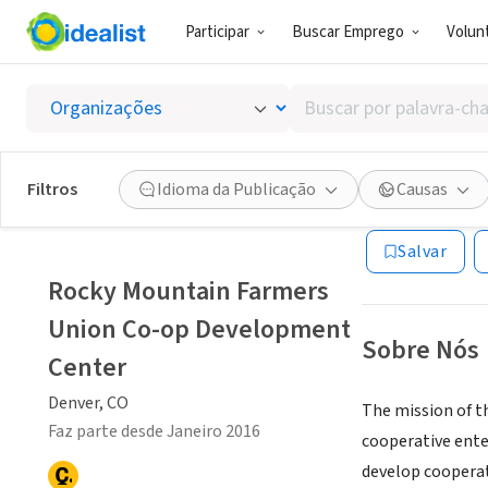
Participar
Buscar Emprego
Volunt
ONG (SETOR 
Buscar
Rocky 
por
palavra-
chave,
Filtros
Idioma da Publicação
Causas
Denver, CO
|
www.
habilidades
ou
Salvar
interesses
Rocky Mountain Farmers
Union Co-op Development
Sobre Nós
Center
Denver, CO
The mission of t
Faz parte desde Janeiro 2016
cooperative ent
develop cooperat