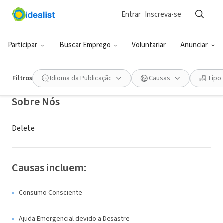
Entrar
Inscreva-se
ONG (SETOR SOCIAL)
Delete
Participar
Buscar Emprego
Voluntariar
Anunciar
No Town, MA
|
deelte.com
Filtros
Idioma da Publicação
Causas
Tipo
Sobre Nós
Delete
Causas incluem:
Consumo Consciente
Ajuda Emergencial devido a Desastre