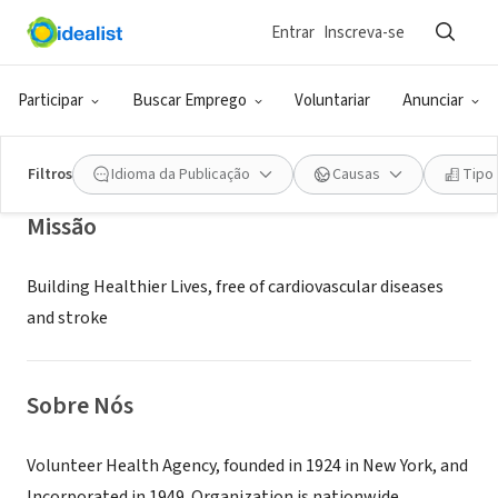
Entrar
Inscreva-se
ONG (SETOR SOCIAL)
American Heart Association
Participar
Buscar Emprego
Voluntariar
Anunciar
Marietta, GA
|
www.heart.org
Filtros
Idioma da Publicação
Causas
Tipo
Missão
Building Healthier Lives, free of cardiovascular diseases
and stroke
Sobre Nós
Volunteer Health Agency, founded in 1924 in New York, and
Incorporated in 1949. Organization is nationwide