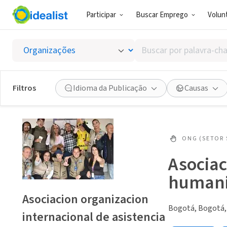
Participar
Buscar Emprego
Volunt
Buscar
por
palavra-
chave,
Filtros
Idioma da Publicação
Causas
habilidades
ou
interesses
ONG (SETOR 
Asociac
humani
Asociacion organizacion
Bogotá, Bogotá,
internacional de asistencia