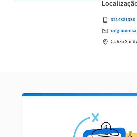
Localizaçã
3214381330
ong.buens
Cl. 63a Sur 