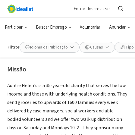
Entrar
Inscreva-se
ONG (SETOR SOCIAL)
Auntie Helen?s Charity Thrift and
Participar
Buscar Emprego
Voluntariar
Anunciar
Safe Space Services
Filtros
Idioma da Publicação
Causas
Tipo
San Diego, CA
|
auntiehelens.org
Missão
Auntie Helen's is a 35-year-old charity that serves the low
income and those with underlying health conditions. They
send groceries to upwards of 1600 families every week
delivered by case managers, social workers and able
bodied volunteers and we offer two walk up distribution
days on Saturday and Mondays 10-2. . They sponsor many