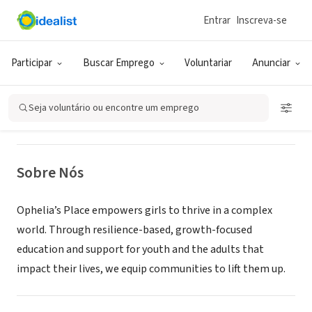
Entrar
Inscreva-se
ONG (SETOR SOCIAL)
Ophelia's Place
Participar
Buscar Emprego
Voluntariar
Anunciar
Eugene, OR
|
opheliasplace.net
Seja voluntário ou encontre um emprego
Sobre Nós
Ophelia’s Place empowers girls to thrive in a complex
world. Through resilience-based, growth-focused
education and support for youth and the adults that
impact their lives, we equip communities to lift them up.