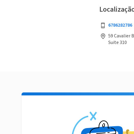
Localizaçã
6786282786
59 Cavalier B
Suite 310