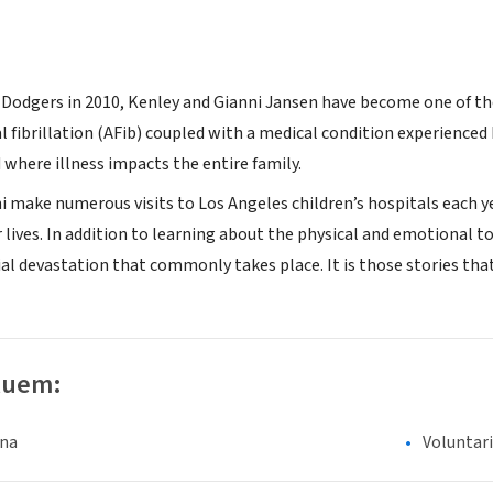
e Dodgers in 2010, Kenley and Gianni Jansen have become one of t
al fibrillation (AFib) coupled with a medical condition experienced
 where illness impacts the entire family.
i make numerous visits to Los Angeles children’s hospitals each 
r lives. In addition to learning about the physical and emotional t
ial devastation that commonly takes place. It is those stories tha
luem:
ina
Voluntar