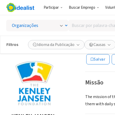
Participar
Buscar Emprego
Volunt
ONG (SETOR 
Buscar
KENLEY
por
palavra-
chave,
Filtros
Idioma da Publicação
Causas
Florence, KY
|
www
habilidades
ou
Salvar
interesses
Missão
The mission of th
them with daily 