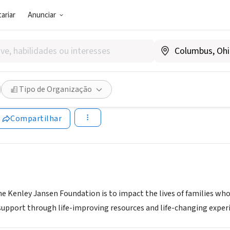
ariar
Anunciar
SOCIAL)
 JANSEN FOUNDATION INC
Tipo de Organização
.kenleyjansen.org/
Compartilhar
e Kenley Jansen Foundation is to impact the lives of families who ha
support through life-improving resources and life-changing exper