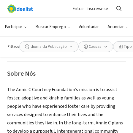
Entrar
Inscreva-se
ONG (SETOR SOCIAL)
Annie C Courtney Foundation, Inc
Participar
Buscar Emprego
Voluntariar
Anunciar
Waterbury, CT
|
www.anniec.org
Filtros
Idioma da Publicação
Causas
Tipo
Sobre Nós
The Annie C Courtney Foundation’s mission is to assist
foster, adoptive and kinship families as well as young
people who have experienced foster care by providing
services designed to enhance their lives and the
communities they live in. In the long-term, Annie C plans
to develop a purposeful, intergenerational community