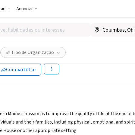
ariar
Anunciar
SOCIAL)
e of Southern Maine
Tipo de Organização
|
hospiceofsouthernmaine.org/
Compartilhar
rn Maine's mission is to improve the quality of life at the end of 
dividuals and their families, including physical, emotional and spir
 House or other appropriate setting.