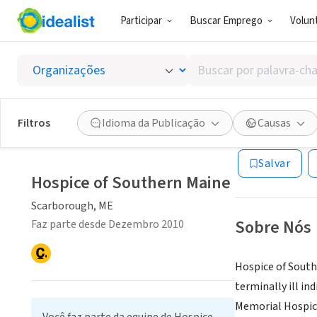
Participar
Buscar Emprego
Volunt
ONG (SETOR 
Buscar
Hospic
por
palavra-
chave,
Filtros
Idioma da Publicação
Causas
Scarborough, ME
habilidades
ou
Salvar
interesses
Hospice of Southern Maine
Scarborough, ME
Sobre Nós
Faz parte desde Dezembro 2010
Hospice of Southe
terminally ill in
Memorial Hospice