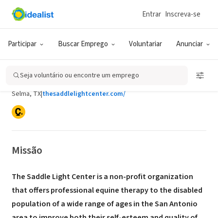
Entrar
Inscreva-se
ONG (SETOR SOCIAL)
Participar
Buscar Emprego
Voluntariar
Anunciar
The Saddle Light Center for
Therapeutic Horsemanship
Seja voluntário ou encontre um emprego
Selma, TX
|
thesaddlelightcenter.com/
Missão
The Saddle Light Center is a non-profit organization
that offers professional equine therapy to the disabled
population of a wide range of ages in the San Antonio
area to improve both their self-esteem and quality of