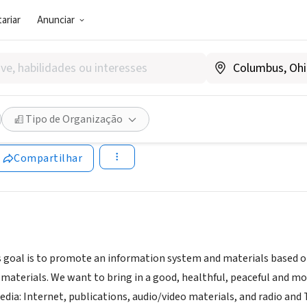
ariar
Anunciar
SOCIAL)
t to Heaven - Intercer Minist
Tipo de Organização
omênia
|
www.intercer.net
Compartilhar
s goal is to promote an information system and materials based on
 materials. We want to bring in a good, healthful, peaceful and mo
ia: Internet, publications, audio/video materials, and radio and