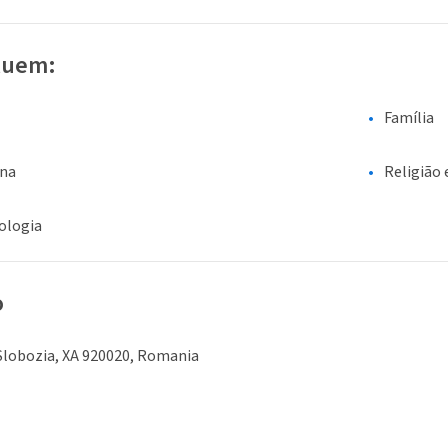
luem:
Família
ina
Religião 
ologia
o
Slobozia, XA 920020, Romania