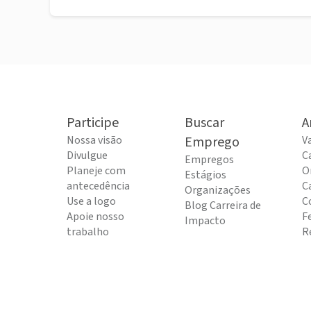
Participe
Buscar
A
Nossa visão
Emprego
V
Divulgue
C
Empregos
Planeje com
O
Estágios
antecedência
C
Organizações
Use a logo
C
Blog Carreira de
Apoie nosso
F
Impacto
trabalho
R