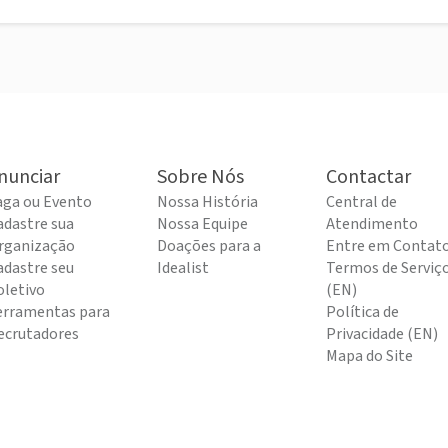
nunciar
Sobre Nós
Contactar
aga ou Evento
Nossa História
Central de
adastre sua
Nossa Equipe
Atendimento
rganização
Doações para a
Entre em Contat
adastre seu
Idealist
Termos de Serviç
oletivo
(EN)
erramentas para
Política de
ecrutadores
Privacidade (EN)
Mapa do Site