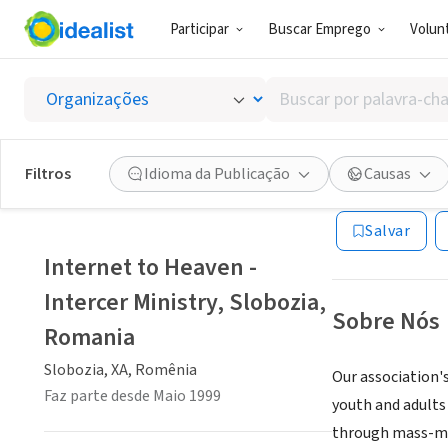
Participar
Buscar Emprego
Volunt
ONG (SETOR 
Buscar
Interne
por
palavra-
chave,
Filtros
Idioma da Publicação
Causas
Slobozia, XA, R
habilidades
ou
Salvar
interesses
Internet to Heaven -
Intercer Ministry, Slobozia,
Sobre Nós
Romania
Slobozia, XA, Romênia
Our association'
Faz parte desde Maio 1999
youth and adults
through mass-med