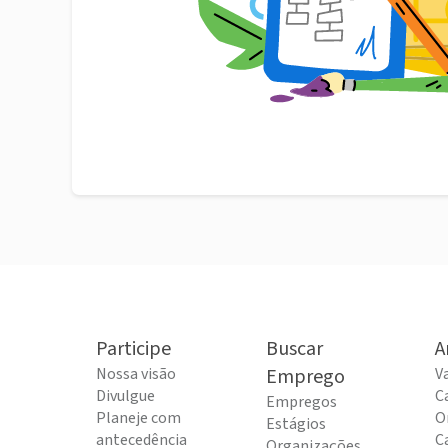
Participe
Buscar
A
Nossa visão
Emprego
V
Divulgue
C
Empregos
Planeje com
O
Estágios
antecedência
C
Organizações