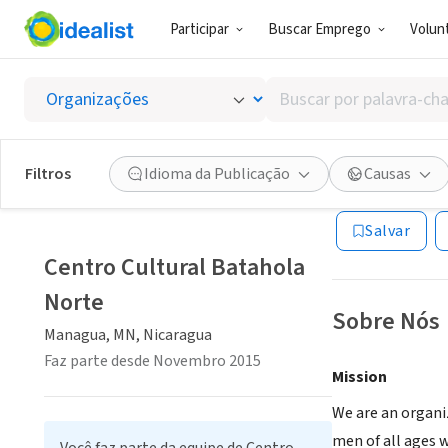
Participar
Buscar Emprego
Volunt
ONG (SETOR 
Buscar
Centro 
por
palavra-
chave,
Filtros
Idioma da Publicação
Causas
Managua, MN, Ni
habilidades
ou
Salvar
interesses
Centro Cultural Batahola
Norte
Sobre Nós
Managua, MN, Nicaragua
Faz parte desde Novembro 2015
Mission
We are an organi
men of all ages w