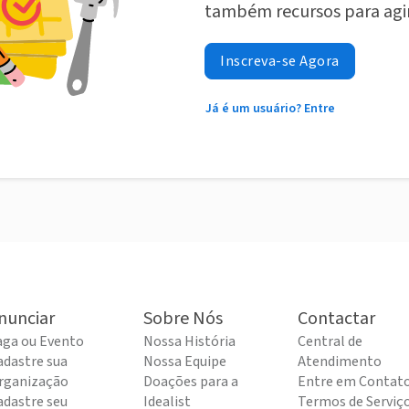
também recursos para agi
Inscreva-se Agora
Já é um usuário? Entre
nunciar
Sobre Nós
Contactar
aga ou Evento
Nossa História
Central de
adastre sua
Nossa Equipe
Atendimento
rganização
Doações para a
Entre em Contat
adastre seu
Idealist
Termos de Serviç