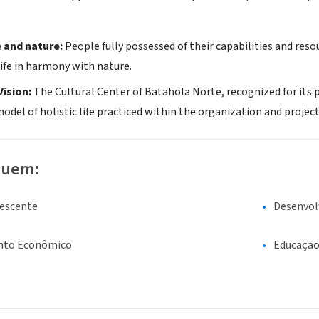
e and nature:
People fully possessed of their capabilities and resou
life in harmony with nature.
Vision:
The Cultural Center of Batahola Norte, recognized for its p
 model of holistic life practiced within the organization and proj
luem:
lescente
Desenvol
nto Econômico
Educaçã