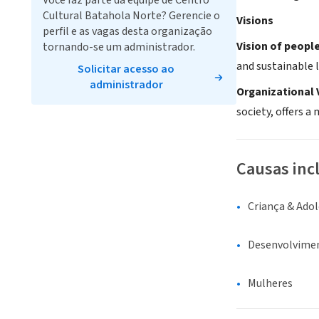
Você faz parte da equipe de Centro
Cultural Batahola Norte? Gerencie o
Visions
perfil e as vagas desta organização
Vision of peopl
tornando-se um administrador.
and sustainable 
Solicitar acesso ao
administrador
Organizational 
society, offers a
Causas inc
Criança & Ado
Desenvolvime
Mulheres