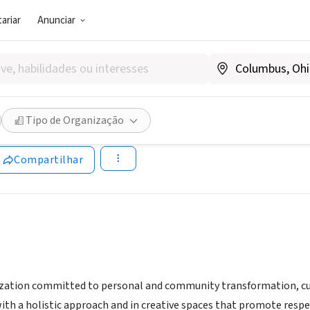
ariar
Anunciar
SOCIAL)
Cultural Batahola Norte
Tipo de Organização
caragua
|
www.friendsofbatahola.org
Compartilhar
zation committed to personal and community transformation, cult
ith a holistic approach and in creative spaces that promote respect