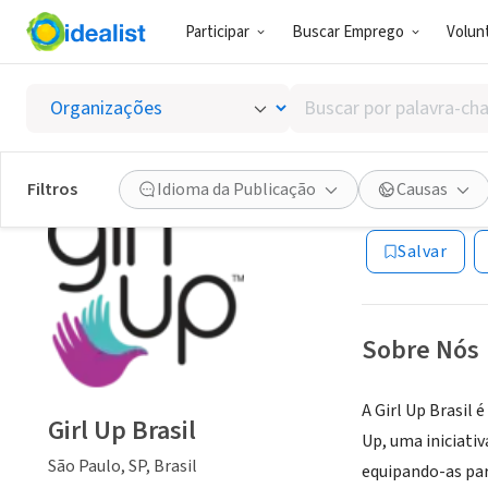
Participar
Buscar Emprego
Volunt
ONG (SETOR 
Buscar
Girl Up
por
palavra-
chave,
Filtros
Idioma da Publicação
Causas
São Paulo, SP, Br
habilidades
ou
Salvar
interesses
Sobre Nós
A Girl Up Brasil 
Girl Up Brasil
Up, uma iniciativ
São Paulo, SP, Brasil
equipando-as par