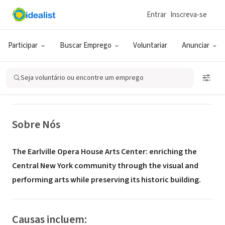
Entrar
Inscreva-se
ONG (SETOR SOCIAL)
Earlville Opera House
Participar
Buscar Emprego
Voluntariar
Anunciar
Earlville, NY
|
www.earlvilleoperahouse.com
Seja voluntário ou encontre um emprego
Sobre Nós
The Earlville Opera House Arts Center: enriching the
Central New York community through the visual and
performing arts while preserving its historic building.
Causas incluem: