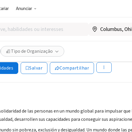
ariar
Anunciar
SOCIAL)
IÓN AYUDA EN ACCIÓN
Tipo de Organização
anha
|
www.ayudaenaccion.org
idades
Salvar
Compartilhar
lidaridad de las personas en un mundo global para impulsar que la
ualdad, desarrollen sus capacidades para conseguir sus aspiracione
undo sin pobreza, exclusión y desigualdad. Un mundo donde las pe