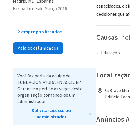
Madrid, MD, Espanha
capacidades, dis
Faz parte desde Março 2016
decisiones que af
2 empregos listados
Causas inc
Veja oportunidades
Educação
Localizaçã
Você faz parte da equipe de
FUNDACIÓN AYUDA EN ACCIÓN?
Gerencie o perfil e as vagas desta
C/Bravo Muri
organização tornando-se um
Edificio Tec
administrador.
Solicitar acesso ao
administrador
Anúncios A