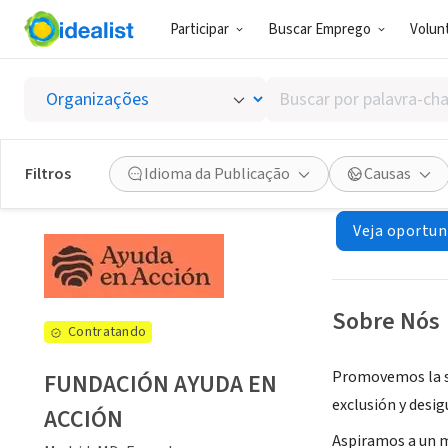
Participar
Buscar Emprego
Volunt
ONG (SETOR 
Buscar
FUNDAC
por
palavra-
chave,
Filtros
Idioma da Publicação
Causas
Madrid, MD, Esp
habilidades
ou
Veja oportun
interesses
Sobre Nós
Contratando
Promovemos la so
FUNDACIÓN AYUDA EN
exclusión y desig
ACCIÓN
Aspiramos a un m