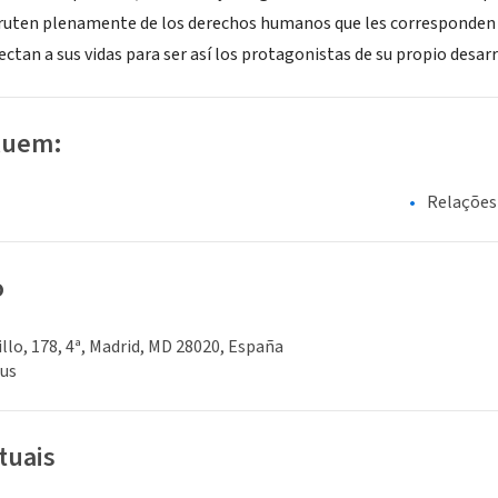
fruten plenamente de los derechos humanos que les corresponden y
ectan a sus vidas para ser así los protagonistas de su propio desarr
luem:
Relações
o
llo, 178, 4ª, Madrid, MD 28020, España
nus
tuais