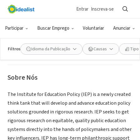
Entrar
Inscreva-se
ONG (SETOR SOCIAL)
Institute for Education Policy
Participar
Buscar Emprego
Voluntariar
Anunciar
Washington, DC
Filtros
Idioma da Publicação
Causas
Tipo
Sobre Nós
The Institute for Education Policy (IEP) is a newly created
think tank that will develop and advance education policy
solutions grounded in rigorous research. IEP seeks to get
rigorous research on equitable, quality public education
systems directly into the hands of policymakers and other
key influencers. IEP has long-term philanthropic support