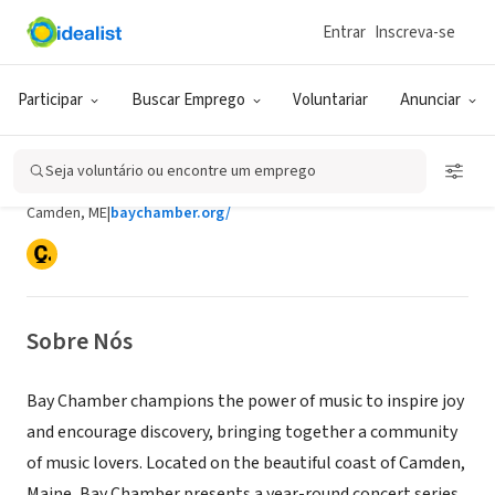
Entrar
Inscreva-se
ONG (SETOR SOCIAL)
Participar
Buscar Emprego
Voluntariar
Anunciar
Bay Chamber Concerts and Music
School
Seja voluntário ou encontre um emprego
Camden, ME
|
baychamber.org/
Sobre Nós
Bay Chamber champions the power of music to inspire joy
and encourage discovery, bringing together a community
of music lovers. Located on the beautiful coast of Camden,
Maine, Bay Chamber presents a year-round concert series