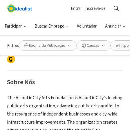
Entrar
Inscreva-se
ONG (SETOR SOCIAL)
Participar
Buscar Emprego
Voluntariar
Anunciar
Atlantic City Arts Foundation
Filtros
Idioma da Publicação
Causas
Tipo
Atlantic City, NJ
|
atlanticcityartsfoundation.org/
Sobre Nós
The Atlantic City Arts Foundation is Atlantic City's leading
public arts organization, advancing public art parallel to
the resurgence of independent businesses and city-wide
infrastructure improvements. The organization creates