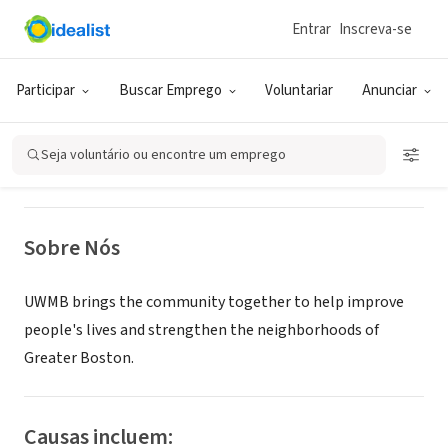
Entrar
Inscreva-se
ONG (SETOR SOCIAL)
United Way of Massachusetts Bay
Participar
Buscar Emprego
Voluntariar
Anunciar
Boston, MA
|
unitedwaymassbay.org/
Seja voluntário ou encontre um emprego
Sobre Nós
UWMB brings the community together to help improve
people's lives and strengthen the neighborhoods of
Greater Boston.
Causas incluem: