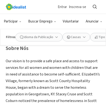
Entrar
Inscreva-se
ONG (SETOR SOCIAL)
Elizabeth's Village
Participar
Buscar Emprego
Voluntariar
Anunciar
Georgetown, KY
|
www.elizabethsvillage.org
Filtros
Idioma da Publicação
Causas
Tipo
Sobre Nós
Our vision is to provide a safe place and access to support
services for all women and women with children that are
in need of assistance to become self-sufficient. Elizabeth’s
Village, formerly known as Scott County Hospitality
House, began with a dream to serve the homeless
population in Georgetown, KY. Stacey Cruse and Scott
Coburn noticed the prevalence of homelessness in Scott