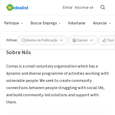
Entrar
Inscreva-se
ONG (SETOR SOCIAL)
Comas
Participar
Buscar Emprego
Voluntariar
Anunciar
Edinburgh, SCT, Reino Unido
|
www.comas.org.uk
Filtros
Idioma da Publicação
Causas
Tipo
Sobre Nós
Comas is a small voluntary organisation which has a
dynamic and diverse programme of activities working with
vulnerable people. We seek to create community
connections between people struggling with social life,
and build community-led solutions and support with
them.