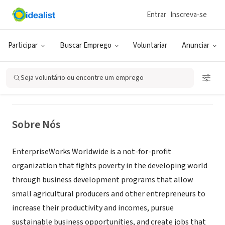
Entrar
Inscreva-se
ONG (SETOR SOCIAL)
EnterpriseWorks Worldwide
Participar
Buscar Emprego
Voluntariar
Anunciar
Washington, DC
|
www.enterpriseworks.org
Seja voluntário ou encontre um emprego
Sobre Nós
EnterpriseWorks Worldwide is a not-for-profit
organization that fights poverty in the developing world
through business development programs that allow
small agricultural producers and other entrepreneurs to
increase their productivity and incomes, pursue
sustainable business opportunities, and create jobs that