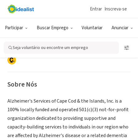
Entrar
Inscreva-se
ONG (SETOR SOCIAL)
Alzheimer's Services of Cape Cod &
Participar
Buscar Emprego
Voluntariar
Anunciar
the Islands
Seja voluntário ou encontre um emprego
Hyannis, MA
|
www.alzcapecod.org
Sobre Nós
Alzheimer's Services of Cape Cod & the Islands, Inc. is a
100% locally funded and operated 501(c)(3) not-for-profit
organization dedicated to providing supportive and
capacity-building services to individuals in our region who
are affected by Alzheimer's disease or a related dementia