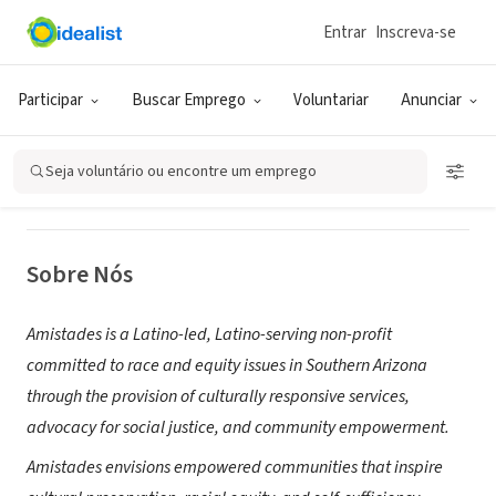
Entrar
Inscreva-se
ONG (SETOR SOCIAL)
Amistades, Inc.
Participar
Buscar Emprego
Voluntariar
Anunciar
Tucson, AZ
|
amistades.org
Seja voluntário ou encontre um emprego
Sobre Nós
Amistades is a Latino-led, Latino-serving non-profit
committed to race and equity issues in Southern Arizona
through the provision of culturally responsive services,
advocacy for social justice, and community empowerment.
Amistades envisions empowered communities that inspire