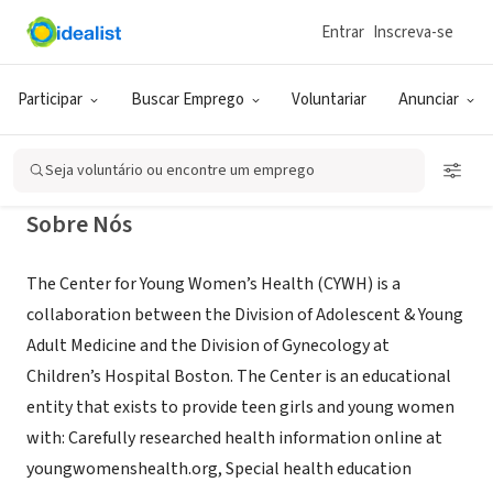
Entrar
Inscreva-se
ONG (SETOR SOCIAL)
Center for Young Women's Health
Participar
Buscar Emprego
Voluntariar
Anunciar
Boston, MA
|
www.youngwomenshealth.org
Seja voluntário ou encontre um emprego
Sobre Nós
The Center for Young Women’s Health (CYWH) is a
collaboration between the Division of Adolescent & Young
Adult Medicine and the Division of Gynecology at
Children’s Hospital Boston. The Center is an educational
entity that exists to provide teen girls and young women
with: Carefully researched health information online at
youngwomenshealth.org, Special health education