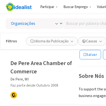
Participar
Buscar Emprego
Volunt
ONG (SETOR 
Buscar
De Per
por
palavra-
chave,
Filtros
Idioma da Publicação
Causas
De Pere, WI
|
www
habilidades
ou
Salvar
interesses
De Pere Area Chamber of
Commerce
Sobre Nós
De Pere, WI
Faz parte desde Outubro 2008
To support the 
business engagem