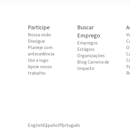
Participe
Buscar
A
Nossa visão
Emprego
V
Divulgue
C
Empregos
Planeje com
O
Estágios
antecedência
C
Organizações
Use a logo
C
Blog Carreira de
Apoie nosso
F
Impacto
trabalho
R
English
Español
Português