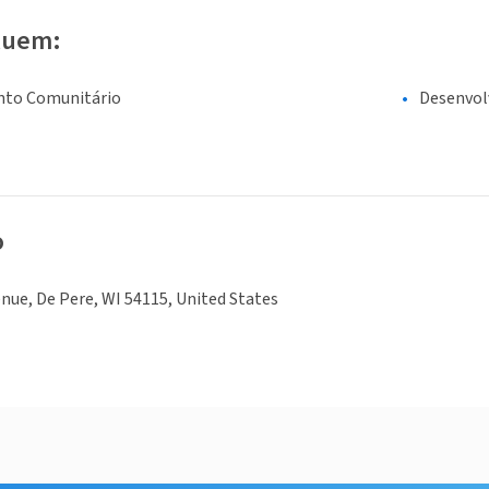
luem:
nto Comunitário
Desenvo
o
nue, De Pere, WI 54115, United States