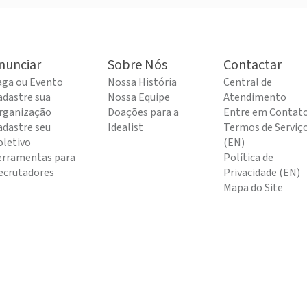
nunciar
Sobre Nós
Contactar
aga ou Evento
Nossa História
Central de
adastre sua
Nossa Equipe
Atendimento
rganização
Doações para a
Entre em Contat
adastre seu
Idealist
Termos de Serviç
oletivo
(EN)
erramentas para
Política de
ecrutadores
Privacidade (EN)
Mapa do Site