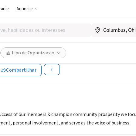
ariar
Anunciar
SOCIAL)
e Area Chamber of Commerc
Tipo de Organização
.deperechamber.org
Compartilhar
success of our members & champion community prosperity we f
ent, personal involvement, and serve as the voice of business