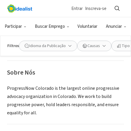
Entrar
Inscreva-se
ONG (SETOR SOCIAL)
ProgressNow Colorado
Participar
Buscar Emprego
Voluntariar
Anunciar
Denver, CO
|
progressnowcolorado.org/
Filtros
Idioma da Publicação
Causas
Tipo
Sobre Nós
ProgressNow Colorado is the largest online progressive
advocacy organization in Colorado. We work to build
progressive power, hold leaders responsible, and ensure
equality for all.