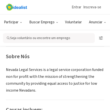
Entrar
Inscreva-se
ONG (SETOR SOCIAL)
Nevada Legal Services, Inc. Reno
Participar
Buscar Emprego
Voluntariar
Anunciar
Office
Seja voluntário ou encontre um emprego
Reno, NV
|
www.nlslaw.net
Sobre Nós
Nevada Legal Services is a legal service corporation funded
non for profit with the mission of strengthening the
community by providing equal access to justice for low
income Nevadans.
Causas incluem: