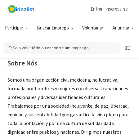
Entrar
Inscreva-se
ONG (SETOR SOCIAL)
Servicio, Desarrollo y Paz, A.C.
Participar
Buscar Emprego
Voluntariar
Anunciar
ciudad de México, DIF, México
|
sedepac.org.mx
Seja voluntário ou encontre um emprego
Sobre Nós
Somos una organización civil mexicana, no lucrativa,
formada por hombres y mujeres con diversas capacidades
profesionales y diversas identidades culturales.
Trabajamos por una sociedad incluyente, de paz, libertad,
equidad y sustentabilidad que garantice la vida plena para
toda la población y por una cultura de solidaridad y
dignidad entre pueblos y naciones. Dirigimos nuestros