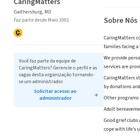
CaringMatters
Gaithersburg, MD
Sobre Nós
Faz parte desde Maio 2001
CaringMatters co
families facing a
We provide person
Você faz parte da equipe de
services are prov
CaringMatters? Gerencie o perfil e as
vagas desta organização tornando-
CaringMatters st
se um administrador.
by donations and
Solicitar acesso ao
Other programs o
administrador
Adult bereavemen
Good grief clubs
cope with life's 