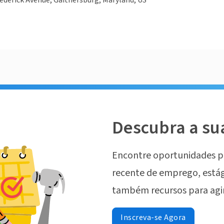
ederick Avenue, Gaithersburg, Maryland, US
Descubra a su
Encontre oportunidades p
recente de emprego, estág
também recursos para agi
Inscreva-se Agora