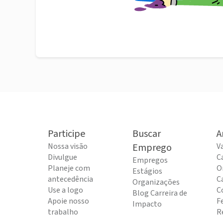
Participe
Buscar
A
Nossa visão
Emprego
V
Divulgue
C
Empregos
Planeje com
O
Estágios
antecedência
C
Organizações
Use a logo
C
Blog Carreira de
Apoie nosso
F
Impacto
trabalho
R