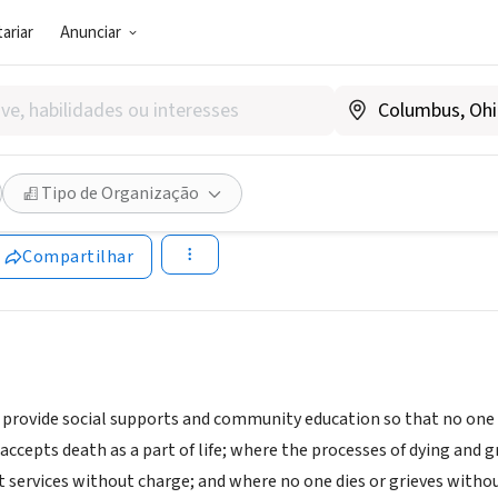
ariar
Anunciar
SOCIAL)
Matters
Tipo de Organização
D
|
www.caringmatters.org
Compartilhar
o provide social supports and community education so that no one d
ccepts death as a part of life; where the processes of dying and
t services without charge; and where no one dies or grieves witho