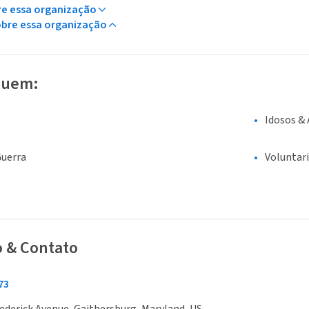
re essa organização
obre essa organização
luem:
Idosos &
Guerra
Voluntar
o & Contato
73