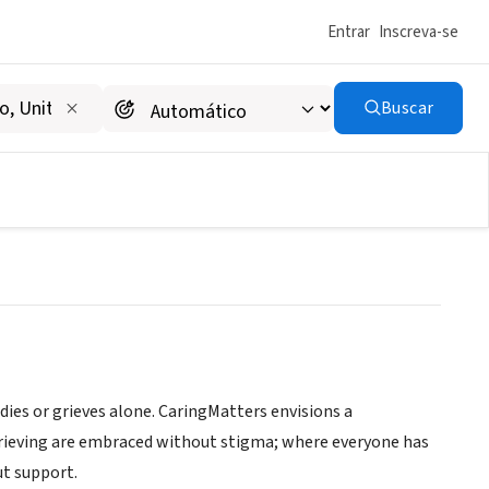
Entrar
Inscreva-se
Buscar
ies or grieves alone. CaringMatters envisions a
 grieving are embraced without stigma; where everyone has
ut support.