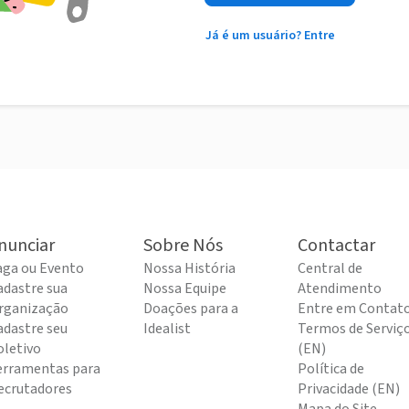
Já é um usuário? Entre
nunciar
Sobre Nós
Contactar
aga ou Evento
Nossa História
Central de
adastre sua
Nossa Equipe
Atendimento
rganização
Doações para a
Entre em Contat
adastre seu
Idealist
Termos de Serviç
oletivo
(EN)
erramentas para
Política de
ecrutadores
Privacidade (EN)