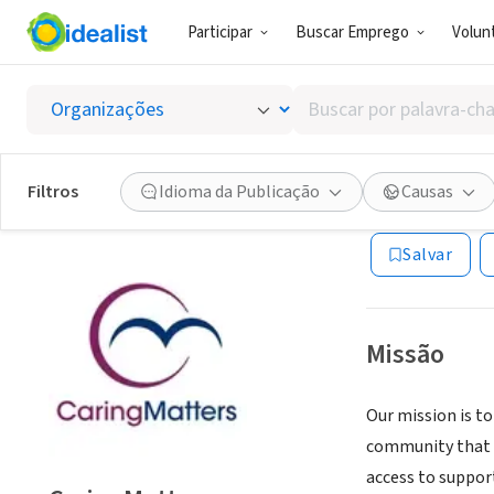
Participar
Buscar Emprego
Volunt
ONG (SETOR 
Buscar
Caring
por
palavra-
chave,
Filtros
Idioma da Publicação
Causas
Gaithersburg, M
habilidades
ou
Salvar
interesses
Missão
Our mission is t
community that a
access to suppor