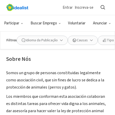
Entrar
Inscreva-se
ONG (SETOR SOCIAL)
Organización de Voluntarios para
Participar
Buscar Emprego
Voluntariar
Anunciar
la Protección Animal OVOPA
Filtros
Idioma da Publicação
Causas
Tipo
Monterrey, XA, México
|
www.ovopa.org.mx
Sobre Nós
Somos un grupo de personas constituidas legalmente
como asociación civil, que sin fines de lucro se dedica a la
protección de animales (perros y gatos).
Los miembros que conforman esta asociación colaboran
es distintas tareas para ofrecer vida digna a los animales,
dar asesoría para hacer valer la ley de protección animal