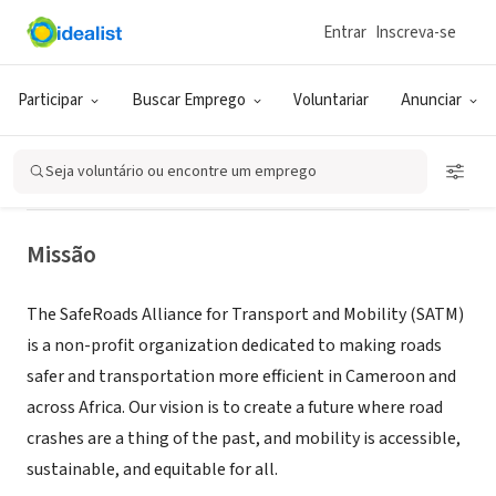
Entrar
Inscreva-se
ONG (SETOR SOCIAL)
Saferoads Alliance for Transport &
Participar
Buscar Emprego
Voluntariar
Anunciar
Mobility
Seja voluntário ou encontre um emprego
Yaoundé, Centre Region, Camarões
|
satmo.org
Missão
The SafeRoads Alliance for Transport and Mobility (SATM)
is a non-profit organization dedicated to making roads
safer and transportation more efficient in Cameroon and
across Africa. Our vision is to create a future where road
crashes are a thing of the past, and mobility is accessible,
sustainable, and equitable for all.