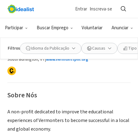
Entrar
Inscreva-se
ONG (SETOR SOCIAL)
Participar
Buscar Emprego
Voluntariar
Anunciar
VBR Research and Education
Foundation, Inc.
Filtros
Idioma da Publicação
Causas
Tipo
South Burlington, VT
|
www.vermonttpm.org
Sobre Nós
A non-profit dedicated to improve the educational
experiences of Vermonters to become successful in a local
and global economy.