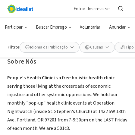
Entrar
Inscreva-se
ONG (SETOR SOCIAL)
People's Health Clinic of Portland
Participar
Buscar Emprego
Voluntariar
Anunciar
Portland, OR
|
www.peopleshealthclinicpdx.com/
Filtros
Idioma da Publicação
Causas
Tipo
Sobre Nós
People's Health Clinic is a free holistic health clinic
serving those living at the crossroads of economic
injustice and other systemic oppressions. We hold our
monthly "pop-up" health clinic events at Operation
Nightwatch (inside St. Stephen's Church) at 1432 SW 13th
Ave, Portland, OR 97201 from 7-9:30pm on the LAST Friday
of each month. We are a 501c3.