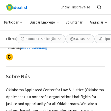
Entrar
Inscreva-se
ONG (SETOR SOCIAL)
Participar
Buscar Emprego
Voluntariar
Anunciar
Oklahoma Appleseed Center for
Law and Justice
Filtros
Idioma da Publicação
Causas
Tipo
Tulsa, OK
|
okappleseed.org
Sobre Nós
Oklahoma Appleseed Center for Law & Justice (Oklahoma
Appleseed) is a nonprofit organization that fights for
justice and opportunity for all Oklahomans. We take a
system-based approach to complex issues – such as