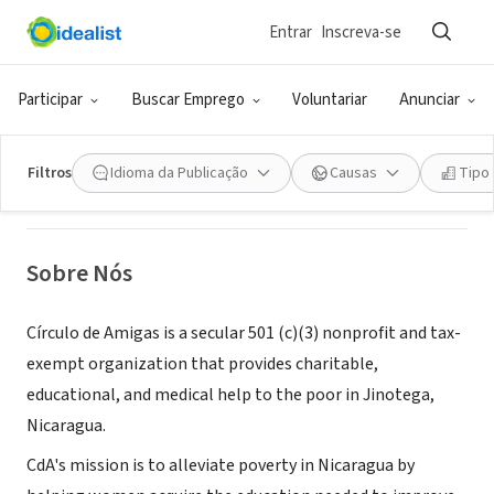
Entrar
Inscreva-se
ONG (SETOR SOCIAL)
Circulo de Amigas
Participar
Buscar Emprego
Voluntariar
Anunciar
Huntington Beach, CA
|
www.camigas.org/
Filtros
Idioma da Publicação
Causas
Tipo
Sobre Nós
Círculo de Amigas is a secular 501 (c)(3) nonprofit and tax-
exempt organization that provides charitable,
educational, and medical help to the poor in Jinotega,
Nicaragua.
CdA's mission is to alleviate poverty in Nicaragua by