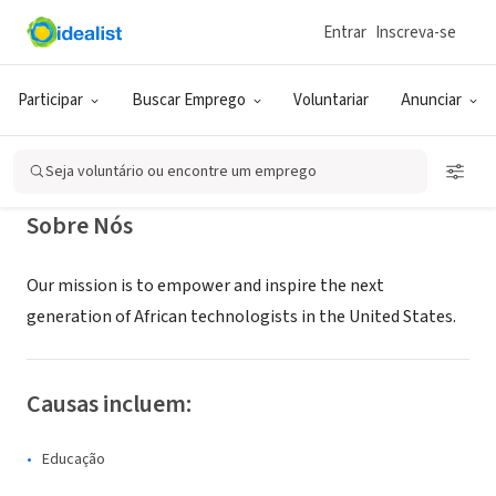
Entrar
Inscreva-se
ONG (SETOR SOCIAL)
Sankofatech
Participar
Buscar Emprego
Voluntariar
Anunciar
The Bronx, NY
|
sankofatech.org
Seja voluntário ou encontre um emprego
Sobre Nós
Our mission is to empower and inspire the next
generation of African technologists in the United States.
Causas incluem:
Educação