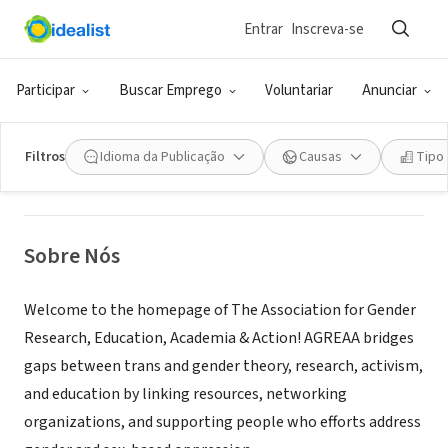
Entrar
Inscreva-se
ONG (SETOR SOCIAL)
The Association for Gender
Participar
Buscar Emprego
Voluntariar
Anunciar
Research, Education, Academia &
Action
Filtros
Idioma da Publicação
Causas
Tipo
Eureka, CA
|
agreaa.org
Sobre Nós
Welcome to the homepage of The Association for Gender
Research, Education, Academia & Action! AGREAA bridges
gaps between trans and gender theory, research, activism,
and education by linking resources, networking
organizations, and supporting people who efforts address