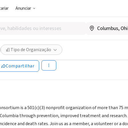
ariar
Anunciar
SOCIAL)
cer Consortium
Tipo de Organização
www.dccanceranswers.org
Compartilhar
nsortium is a 501(c)(3) nonprofit organization of more than 75 
of Columbia through prevention, improved treatment and research. 
ncidence and death rates. Join us as a member, a volunteer or a do