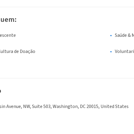
luem:
lescente
Saúde & 
Cultura de Doação
Voluntar
o
in Avenue, NW, Suite 503, Washington, DC 20015, United States