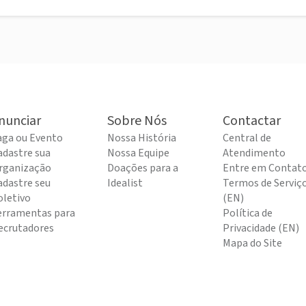
nunciar
Sobre Nós
Contactar
aga ou Evento
Nossa História
Central de
adastre sua
Nossa Equipe
Atendimento
rganização
Doações para a
Entre em Contat
adastre seu
Idealist
Termos de Serviç
oletivo
(EN)
erramentas para
Política de
ecrutadores
Privacidade (EN)
Mapa do Site