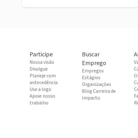
Participe
Buscar
A
Nossa visão
Emprego
V
Divulgue
C
Empregos
Planeje com
O
Estágios
antecedência
C
Organizações
Use a logo
C
Blog Carreira de
Apoie nosso
F
Impacto
trabalho
R