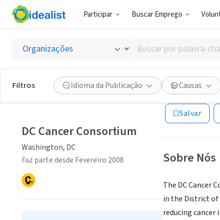
Participar
Buscar Emprego
Volunt
ONG (SETOR 
Buscar
DC Can
por
palavra-
chave,
Filtros
Idioma da Publicação
Causas
Washington, DC
|
habilidades
ou
Salvar
interesses
DC Cancer Consortium
Washington, DC
Sobre Nós
Faz parte desde Fevereiro 2008
The DC Cancer Co
in the District 
reducing cancer i