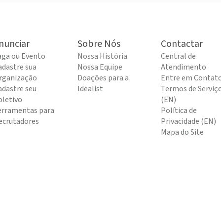
nunciar
Sobre Nós
Contactar
aga ou Evento
Nossa História
Central de
adastre sua
Nossa Equipe
Atendimento
rganização
Doações para a
Entre em Contat
adastre seu
Idealist
Termos de Serviç
oletivo
(EN)
erramentas para
Política de
ecrutadores
Privacidade (EN)
Mapa do Site