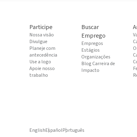
Participe
Buscar
A
Nossa visão
Emprego
V
Divulgue
C
Empregos
Planeje com
O
Estágios
antecedência
C
Organizações
Use a logo
C
Blog Carreira de
Apoie nosso
F
Impacto
trabalho
R
English
Español
Português