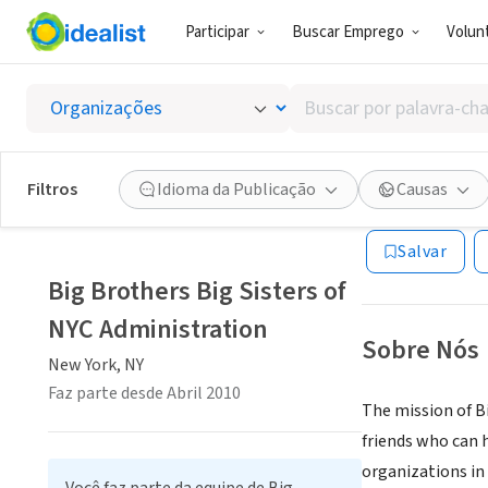
Participar
Buscar Emprego
Volunt
ONG (SETOR 
Buscar
Big Bro
por
palavra-
chave,
Filtros
Idioma da Publicação
Causas
New York, NY
|
ww
habilidades
ou
Salvar
interesses
Big Brothers Big Sisters of
NYC Administration
Sobre Nós
New York, NY
Faz parte desde Abril 2010
The mission of Bi
friends who can h
organizations i