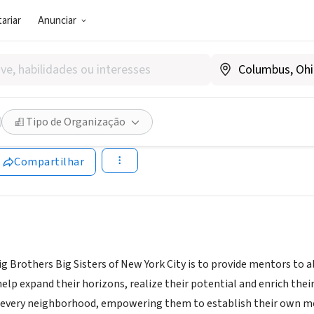
ariar
Anunciar
SOCIAL)
thers Big Sisters of NYC Admi
Tipo de Organização
w.bigsnyc.org
Compartilhar
g Brothers Big Sisters of New York City is to provide mentors to a
elp expand their horizons, realize their potential and enrich thei
n every neighborhood, empowering them to establish their own 