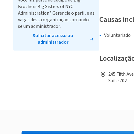
Você faz parte da equipe de Big
Brothers Big Sisters of NYC
Administration? Gerencie o perfil e as
Causas inc
vagas desta organização tornando-
se um administrador.
Voluntariado
Solicitar acesso ao
administrador
Localizaçã
245 Fifth Av
Suite 702