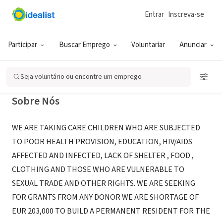
Entrar
Inscreva-se
ONG (SETOR SOCIAL)
wida children home based care
Participar
Buscar Emprego
Voluntariar
Anunciar
Moshi, 09, Tanzânia
Seja voluntário ou encontre um emprego
Sobre Nós
WE ARE TAKING CARE CHILDREN WHO ARE SUBJECTED
TO POOR HEALTH PROVISION, EDUCATION, HIV/AIDS
AFFECTED AND INFECTED, LACK OF SHELTER , FOOD ,
CLOTHING AND THOSE WHO ARE VULNERABLE TO
SEXUAL TRADE AND OTHER RIGHTS. WE ARE SEEKING
FOR GRANTS FROM ANY DONOR WE ARE SHORTAGE OF
EUR 203,000 TO BUILD A PERMANENT RESIDENT FOR THE