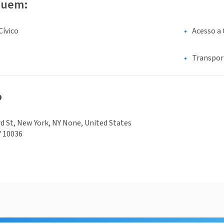
luem:
ívico
Acesso a
Transpor
o
d St, New York, NY None, United States
Y 10036