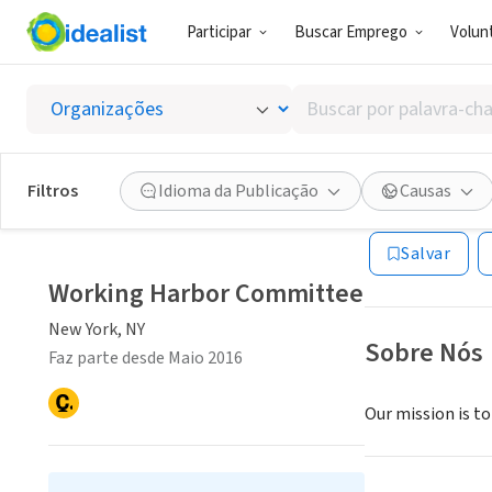
Participar
Buscar Emprego
Volunt
ONG (SETOR 
Buscar
Workin
por
palavra-
chave,
Filtros
Idioma da Publicação
Causas
New York, NY
|
ww
habilidades
ou
Salvar
interesses
Working Harbor Committee
New York, NY
Sobre Nós
Faz parte desde Maio 2016
Our mission is to