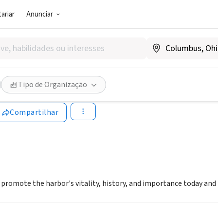
ariar
Anunciar
SOCIAL)
g Harbor Committee
Tipo de Organização
w.workingharbor.com
Compartilhar
 promote the harbor's vitality, history, and importance today and i