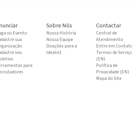
nunciar
Sobre Nós
Contactar
aga ou Evento
Nossa História
Central de
adastre sua
Nossa Equipe
Atendimento
rganização
Doações para a
Entre em Contat
adastre seu
Idealist
Termos de Serviç
oletivo
(EN)
erramentas para
Política de
ecrutadores
Privacidade (EN)
Mapa do Site