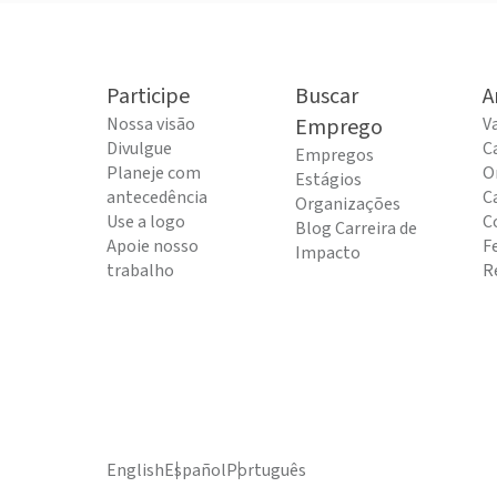
Participe
Buscar
A
Nossa visão
Emprego
V
Divulgue
C
Empregos
Planeje com
O
Estágios
antecedência
C
Organizações
Use a logo
C
Blog Carreira de
Apoie nosso
F
Impacto
trabalho
R
English
Español
Português