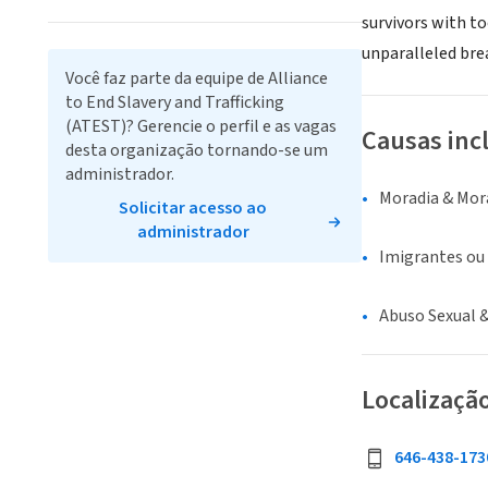
survivors with t
unparalleled bre
Você faz parte da equipe de Alliance
to End Slavery and Trafficking
(ATEST)? Gerencie o perfil e as vagas
Causas inc
desta organização tornando-se um
administrador.
Moradia & Mor
Solicitar acesso ao
administrador
Imigrantes ou
Abuso Sexual &
Localizaçã
646-438-173