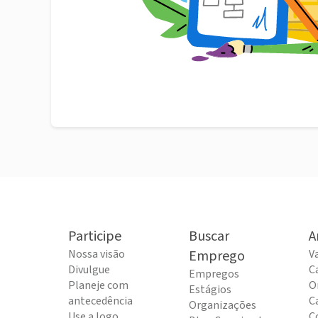
Participe
Buscar
A
Nossa visão
Emprego
V
Divulgue
C
Empregos
Planeje com
O
Estágios
antecedência
C
Organizações
Use a logo
C