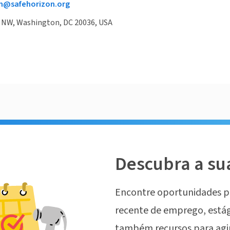
ah@safehorizon.org
t NW, Washington, DC 20036, USA
Descubra a su
Encontre oportunidades p
recente de emprego, estág
também recursos para agi