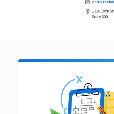
anita.teek
1320 19th S
Suite 600