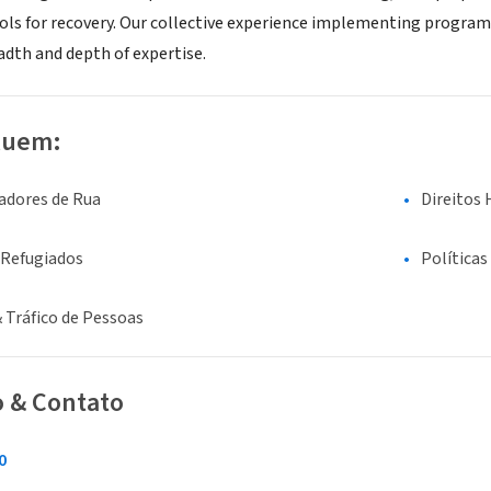
ools for recovery. Our collective experience implementing program
adth and depth of expertise.
luem:
adores de Rua
Direitos 
 Refugiados
Políticas
 Tráfico de Pessoas
o & Contato
0