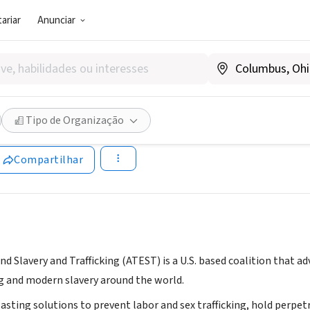
ariar
Anunciar
SOCIAL)
e to End Slavery and Traffick
Tipo de Organização
endslaveryandtrafficking.org/
Compartilhar
nd Slavery and Trafficking (ATEST) is a U.S. based coalition that a
g and modern slavery around the world.
lasting solutions to prevent labor and sex trafficking, hold perpe