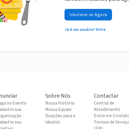
Inscreva-se Agora
Já é um usuário? Entre
nunciar
Sobre Nós
Contactar
aga ou Evento
Nossa História
Central de
adastre sua
Nossa Equipe
Atendimento
rganização
Doações para a
Entre em Contat
adastre seu
Idealist
Termos de Serviç
oletivo
(EN)