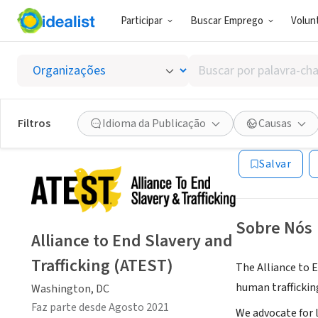
Participar
Buscar Emprego
Volunt
ONG (SETOR 
Buscar
Allianc
por
palavra-
chave,
Filtros
Idioma da Publicação
Causas
Washington, DC
|
habilidades
ou
Salvar
interesses
Sobre Nós
Alliance to End Slavery and
Trafficking (ATEST)
The Alliance to E
human traffickin
Washington, DC
Faz parte desde Agosto 2021
We advocate for 