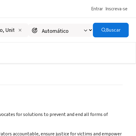
Entrar
Inscreva-se
Buscar
ing (ATEST)
dvocates for solutions to prevent and end all forms of
trators accountable, ensure justice for victims and empower