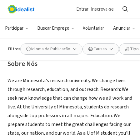
Entrar
Inscreva-se
ONG (SETOR SOCIAL)
University of Minnesota
Participar
Buscar Emprego
Voluntariar
Anunciar
Minneapolis, MN
|
www.umn.edu
Filtros
Idioma da Publicação
Causas
Tipo
Sobre Nós
We are Minnesota's research university. We change lives
through research, education, and outreach. Research: We
seek new knowledge that can change how we all work and
live. At the University of Minnesota, students do research
alongside top professors in all majors. Education: We
prepare students to meet the great challenges facing our
state, our nation, and our world. As a U of M student you'll