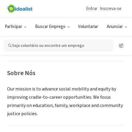
Entrar
Inscreva-se
ONG (SETOR SOCIAL)
The Opportunity Institute
Participar
Buscar Emprego
Voluntariar
Anunciar
Berkeley, CA
|
theopportunityinstitute.org
Seja voluntário ou encontre um emprego
Sobre Nós
Our mission is to advance social mobility and equity by
improving cradle-to-career opportunities. We focus
primarily on education, family, workplace and community
justice policies.